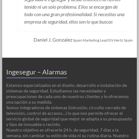
tenido ni un solo problema. Ellos se encargan de
todo con una gran profesionalidad. Si necesitas una
empresa de seguridad, ellos son lo que buscas
Daniel J. Gonzalez
Spain Marketing Lead EN Hertz Spain
Ingesegur – Alarmas
Estamos especializados en el diseño, desarrollo e instalación de
sistemas de seguridad. Estudiamos las necesidades y
preocupaciones de cada uno de nuestros clientes y le ofrecemos
una opción a su medida.
Somos integradores de sistemas (intrusión, circuito cerrado de
televisión, control de accesos…) lo que nos permite ofrecer el
servicio global de seguridad que mejor se adapta a su presupuesto
y tipo de inmueble o recinto.
Nuestro objetivo es ofrecerle 24 h. de seguridad, 7 días a la
semana, sin cambiar su estilo de vida ni su rutina diaria. Nuestro