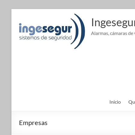
Saltar
al
Ingesegu
contenido
Alarmas, cámaras de v
Inicio
Qu
Empresas