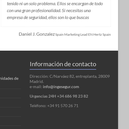
tenido ni un solo problema. Ellos se encargan de todo
con una gran profesionalidad. Si necesitas una
empresa de seguridad, ellos son lo que buscas
Daniel J. Gonzalez
Spain Marketing Lead EN Hertz Spain
Información de contacto
Dirección: C/Narváez 82, entreplanta, 28009
nidades de
Madrid.
e-mail:
info@ingesegur.com
Urgencias 24H +34 686 98 23 82
Teléfono: +34 91 570 26 71