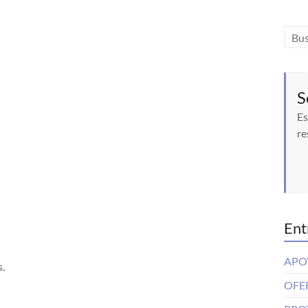
S
Es
re
Ent
APO
s.
OFE