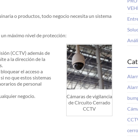
PRO
VEH
inaria o productos, todo negocio necesita un sistema
Entre
Solu
 un máximo nivel de protección:
Análi
evisión (CCTV) además de
e a la dirección de la
Cat
s.
 bloquear el acceso a
Alar
si no que estos sistemas
horarios de personal
Alar
ualquier negocio.
Cámaras de vigilancia
bump
de Circuito Cerrado
CCTV
Cáma
CCT
cerr