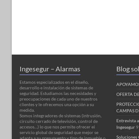
Ingesegur – Alarmas
Blog so
Estamos especializados en el diseño,
APOYAMOS
desarrollo e instalación de sistemas de
seguridad. Estudiamos las necesidades y
OFERTA D
preocupaciones de cada uno de nuestros
PROTECCI
clientes y le ofrecemos una opción a su
medida.
CAMPAS D
Somos integradores de sistemas (intrusión,
Entrevista 
circuito cerrado de televisión, control de
accesos…) lo que nos permite ofrecer el
Ingesegur
9
servicio global de seguridad que mejor se
Soluciones 
adapta a su presupuesto y tipo de inmueble o