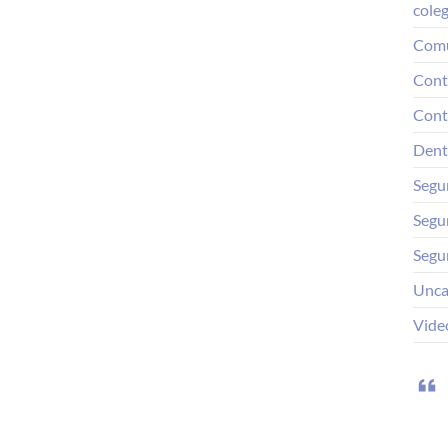
coleg
Comu
Cont
Cont
Dent
Segu
Segu
Segu
Unca
Video