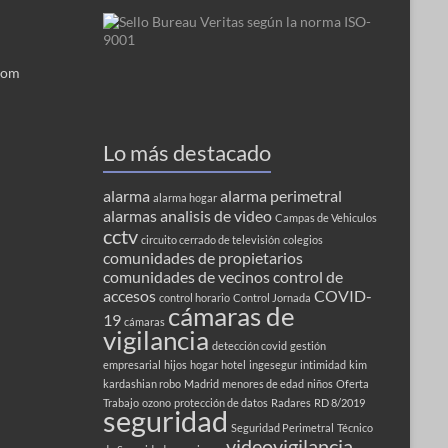
com
Lo más destacado
alarma
alarma perimetral
alarma hogar
alarmas
analisis de video
Campas de Vehiculos
cctv
circuito cerrado de televisión
colegios
comunidades de propietarios
comunidades de vecinos
control de
accesos
COVID-
control horario
Control Jornada
cámaras de
19
cámaras
vigilancia
detección covid
gestión
empresarial
hijos
hogar
hotel
ingesegur
intimidad
kim
kardashian robo
Madrid
menores de edad
niños
Oferta
Trabajo
ozono
protección de datos
Radares
RD 8/2019
seguridad
Seguridad Perimetral
Técnico
videovigilancia