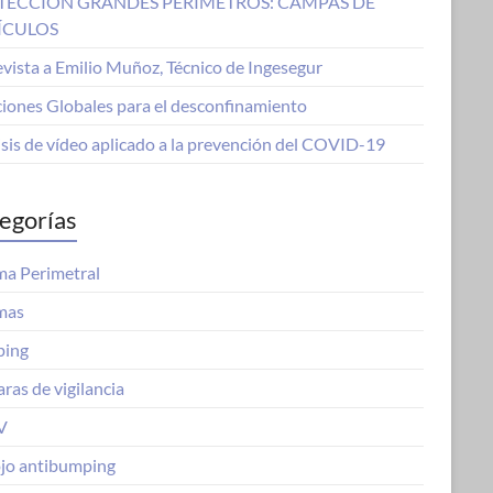
TECCIÓN GRANDES PERÍMETROS: CAMPAS DE
ÍCULOS
vista a Emilio Muñoz, Técnico de Ingesegur
ciones Globales para el desconfinamiento
sis de vídeo aplicado a la prevención del COVID-19
egorías
ma Perimetral
mas
ing
ras de vigilancia
V
ojo antibumping