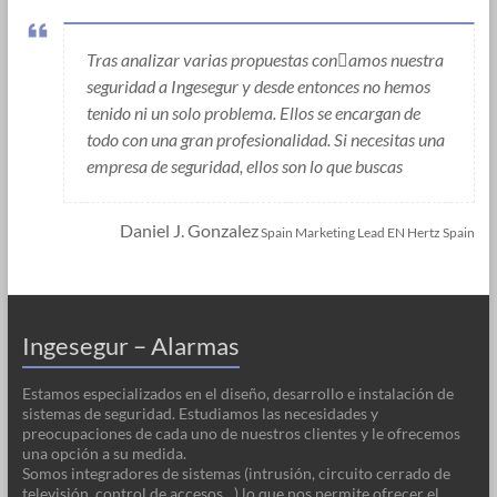
Tras analizar varias propuestas conamos nuestra
seguridad a Ingesegur y desde entonces no hemos
tenido ni un solo problema. Ellos se encargan de
todo con una gran profesionalidad. Si necesitas una
empresa de seguridad, ellos son lo que buscas
Daniel J. Gonzalez
Spain Marketing Lead EN Hertz Spain
Ingesegur – Alarmas
Estamos especializados en el diseño, desarrollo e instalación de
sistemas de seguridad. Estudiamos las necesidades y
preocupaciones de cada uno de nuestros clientes y le ofrecemos
una opción a su medida.
Somos integradores de sistemas (intrusión, circuito cerrado de
televisión, control de accesos…) lo que nos permite ofrecer el