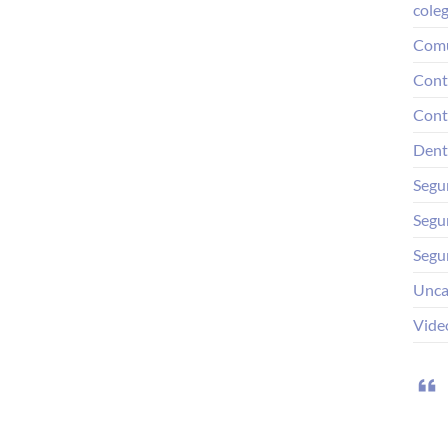
coleg
Comu
Cont
Cont
Dent
Segu
Segu
Segu
Unca
Video