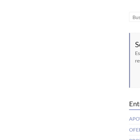
S
Es
re
Ent
APO
OFE