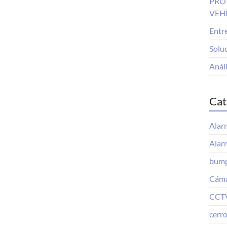
PRO
VEH
Entre
Solu
Análi
Cat
Alar
Alar
bump
Cáma
CCT
cerr