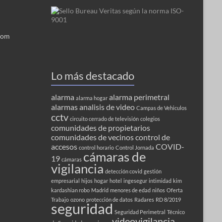
com
Lo más destacado
alarma
alarma perimetral
alarma hogar
alarmas
analisis de video
Campas de Vehiculos
cctv
circuito cerrado de televisión
colegios
comunidades de propietarios
comunidades de vecinos
control de
accesos
COVID-
control horario
Control Jornada
cámaras de
19
cámaras
vigilancia
detección covid
gestión
empresarial
hijos
hogar
hotel
ingesegur
intimidad
kim
kardashian robo
Madrid
menores de edad
niños
Oferta
Trabajo
ozono
protección de datos
Radares
RD 8/2019
seguridad
Seguridad Perimetral
Técnico
videovigilancia