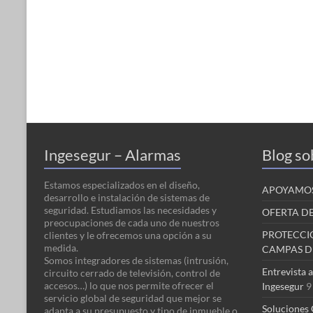
Ingesegur – Alarmas
Blog so
Estamos especializados en el diseño,
APOYAMOS
desarrollo e instalación de sistemas de
seguridad. Estudiamos las necesidades y
OFERTA D
preocupaciones de cada uno de nuestros
PROTECCI
clientes y le ofrecemos una opción a su
medida.
CAMPAS D
Somos integradores de sistemas (intrusión,
Entrevista 
circuito cerrado de televisión, control de
accesos…) lo que nos permite ofrecer el
Ingesegur
9
servicio global de seguridad que mejor se
Soluciones 
adapta a su presupuesto y tipo de inmueble o