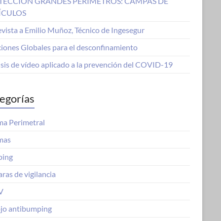
TECCIÓN GRANDES PERÍMETROS: CAMPAS DE
ÍCULOS
vista a Emilio Muñoz, Técnico de Ingesegur
ciones Globales para el desconfinamiento
sis de vídeo aplicado a la prevención del COVID-19
egorías
ma Perimetral
mas
ing
ras de vigilancia
V
ojo antibumping