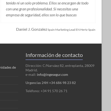
tenido ni un solo problema. Ellos se encargan de todo
con una gran profesionalidad. Si necesitas una
empresa de seguridad, ellos son lo que buscas
Daniel J. Gonzalez
Spain Marketing Lead EN Hertz Spain
Información de contacto
Dirección: C/Narváez 82, entreplanta, 28009
nidades de
Madrid.
e-mail:
info@ingesegur.com
Urgencias 24H +34 686 98 23 82
Teléfono: +34 91 570 26 71