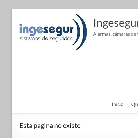
Saltar
al
Ingesegu
contenido
Alarmas, cámaras de v
Inicio
Qu
Esta pagina no existe